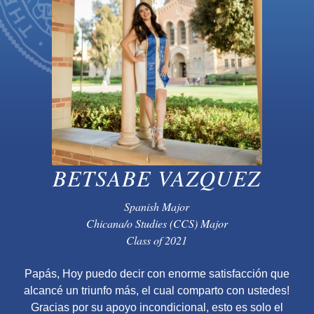
BETSABE VAZQUEZ
Spanish Major
Chicana/o Studies (CCS) Major
Class of 2021
Papás, Hoy puedo decir con enorme satisfacción que
alcancé un triunfo más, el cual comparto con ustedes!
Gracias por su apoyo incondicional, esto es solo el